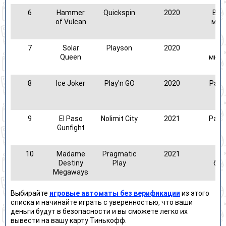
6
Hammer
Quickspin
2020
Вул
of Vulcan
мно
7
Solar
Playson
2020
Б
Queen
множ
8
Ice Joker
Play'n GO
2020
Расш
ре
9
El Paso
Nolimit City
2021
Разн
Gunfight
фу
10
Madame
Pragmatic
2021
Ме
Destiny
Play
бес
Megaways
Выбирайте
игровые автоматы без верификации
из этого
списка и начинайте играть с уверенностью, что ваши
деньги будут в безопасности и вы сможете легко их
вывести на вашу карту Тинькофф.