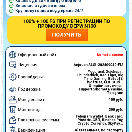
Кэшбэк до 20% каждую неделю
Высокая отдача в играх
Круглосуточная поддержка 24/7
100% + 100 FS ПРИ РЕГИСТРАЦИИ
ПО
ПРОМОКОДУ DEPWIN100
ПОЛУЧИТЬ
Официальный сайт
kometa.casino
Лицензия
Anjouan ALSI-202409040-FI2
Yggdrasil, Quickspin,
Thunderkick, Red Tiger, Big
Провайдеры
Time Gaming, Betsoft,
iSoftBet, ELK Stud...
Онлайн-чат, e-mail:
Поддержка
support@kometa.casino,
Telegram
Мин. депозит
100 руб.
Мин. вывод
300 руб.
Telegram Wallet, Bank card,
Платежные системы
Piastrix, СБП, Binance Pay,
Crypto Currency, SkyPay...
Верификация
Обязательная, по паспорту