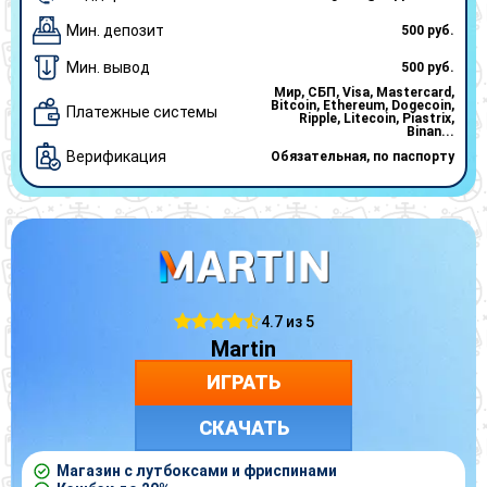
Мин. депозит
500 руб.
Мин. вывод
500 руб.
Мир, СБП, Visa, Mastercard,
Bitcoin, Ethereum, Dogecoin,
Платежные системы
Ripple, Litecoin, Piastrix,
Binan...
Верификация
Обязательная, по паспорту
4.7
из 5
Martin
ИГРАТЬ
СКАЧАТЬ
Магазин с лутбоксами и фриспинами