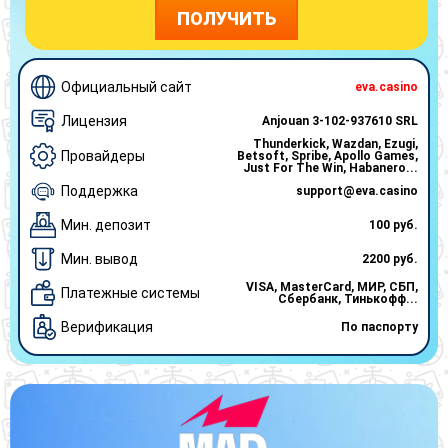
ПОЛУЧИТЬ
Официальный сайт
eva.casino
Лицензия
Anjouan 3-102-937610 SRL
Thunderkick, Wazdan, Ezugi,
Провайдеры
Betsoft, Spribe, Apollo Games,
Just For The Win, Habanero...
Поддержка
support@eva.casino
Мин. депозит
100 руб.
Мин. вывод
2200 руб.
VISA, MasterCard, МИР, СБП,
Платежные системы
Сбербанк, Тинькофф...
Верификация
По паспорту