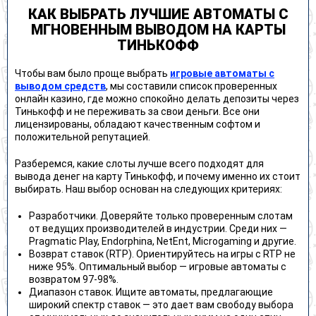
КАК ВЫБРАТЬ ЛУЧШИЕ АВТОМАТЫ С
МГНОВЕННЫМ ВЫВОДОМ НА КАРТЫ
ТИНЬКОФФ
Чтобы вам было проще выбрать
игровые автоматы с
выводом средств
, мы составили список проверенных
онлайн казино, где можно спокойно делать депозиты через
Тинькофф и не переживать за свои деньги. Все они
лицензированы, обладают качественным софтом и
положительной репутацией.
Разберемся, какие слоты лучше всего подходят для
вывода денег на карту Тинькофф, и почему именно их стоит
выбирать. Наш выбор основан на следующих критериях:
Разработчики. Доверяйте только проверенным слотам
от ведущих производителей в индустрии. Среди них —
Pragmatic Play, Endorphina, NetEnt, Microgaming и другие.
Возврат ставок (RTP). Ориентируйтесь на игры с RTP не
ниже 95%. Оптимальный выбор — игровые автоматы с
возвратом 97-98%.
Диапазон ставок. Ищите автоматы, предлагающие
широкий спектр ставок — это дает вам свободу выбора