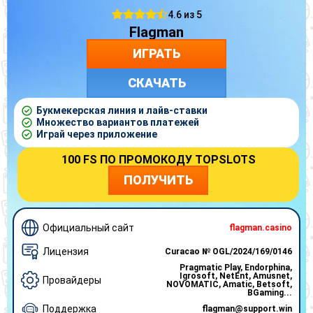
4.6
из 5
Flagman
ИГРАТЬ
СКАЧАТЬ
Букмекерская линия и лайв-ставки
Множество вариантов платежей
Играй через приложение
100 FS
ПО ПРОМОКОДУ TOPSLOTS
ПОЛУЧИТЬ
Официальный сайт
flagman.casino
Лицензия
Curacao № OGL/2024/169/0146
Pragmatic Play, Endorphina,
Igrosoft, NetEnt, Amusnet,
Провайдеры
NOVOMATIC, Amatic, Betsoft,
BGaming...
Поддержка
flagman@support.win